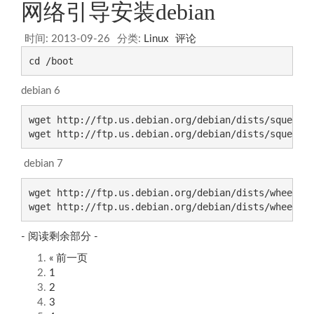
网络引导安装debian
时间:
2013-09-26
分类:
Linux
评论
cd /boot
debian 6
wget http://ftp.us.debian.org/debian/dists/squeeze/
wget http://ftp.us.debian.org/debian/dists/squeeze
debian 7
wget http://ftp.us.debian.org/debian/dists/wheezy/m
wget http://ftp.us.debian.org/debian/dists/wheezy/
- 阅读剩余部分 -
« 前一页
1
2
3