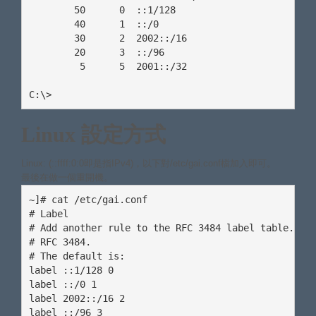
        50      0  ::1/128

        40      1  ::/0

        30      2  2002::/16

        20      3  ::/96

         5      5  2001::/32

C:\>
Linux 設定方式
Linux: (::ffff:0:0即是指IPv4)，以下對/etc/gai.conf檔加入即可。
最後在做一個重開機。
~]# cat /etc/gai.conf

# Label

# Add another rule to the RFC 3484 label table. See
# RFC 3484.

# The default is:

label ::1/128 0

label ::/0 1

label 2002::/16 2

label ::/96 3
