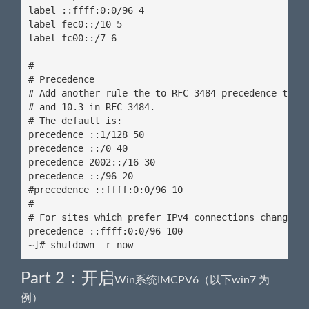
label ::ffff:0:0/96 4

label fec0::/10 5

label fc00::/7 6

#

# Precedence

# Add another rule the to RFC 3484 precedence table
# and 10.3 in RFC 3484.

# The default is:

precedence ::1/128 50

precedence ::/0 40

precedence 2002::/16 30

precedence ::/96 20

#precedence ::ffff:0:0/96 10

#

# For sites which prefer IPv4 connections change th
precedence ::ffff:0:0/96 100

~]# shutdown -r now
Part 2：开启
Win系统IMCPV6（以下win7 为
例）