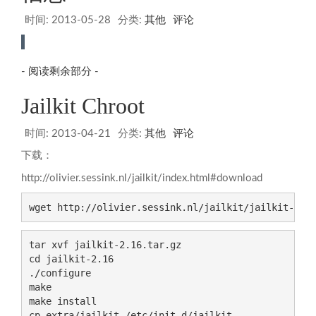
时间:
2013-05-28
分类:
其他
评论
- 阅读剩余部分 -
Jailkit Chroot
时间:
2013-04-21
分类:
其他
评论
下载：
http://olivier.sessink.nl/jailkit/index.html#download
wget http://olivier.sessink.nl/jailkit/jailkit-2.1
tar xvf jailkit-2.16.tar.gz

cd jailkit-2.16

./configure

make

make install

cp extra/jailkit /etc/init.d/jailkit
