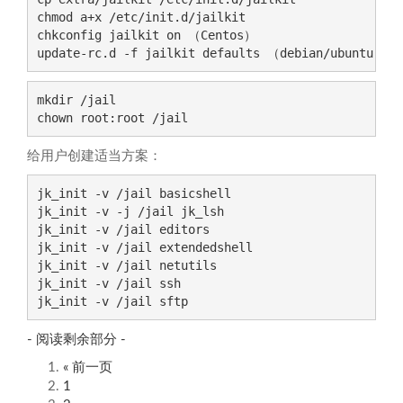
chmod a+x /etc/init.d/jailkit

chkconfig jailkit on （Centos）

update-rc.d -f jailkit defaults （debian/ubuntu）
mkdir /jail

chown root:root /jail
给用户创建适当方案：
jk_init -v /jail basicshell 

jk_init -v -j /jail jk_lsh

jk_init -v /jail editors 

jk_init -v /jail extendedshell 

jk_init -v /jail netutils 

jk_init -v /jail ssh 

jk_init -v /jail sftp
- 阅读剩余部分 -
« 前一页
1