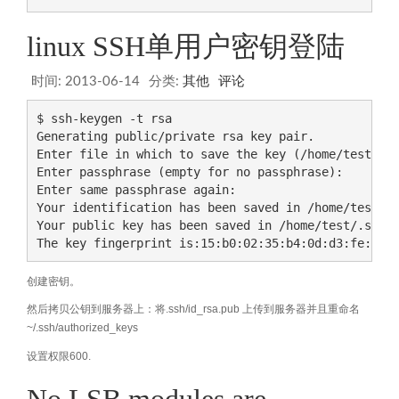
linux SSH单用户密钥登陆
时间:
2013-06-14
分类:
其他
评论
$ ssh-keygen -t rsa

Generating public/private rsa key pair.

Enter file in which to save the key (/home/test/.ss
Enter passphrase (empty for no passphrase):

Enter same passphrase again:

Your identification has been saved in /home/test/.s
Your public key has been saved in /home/test/.ssh/i
创建密钥。
然后拷贝公钥到服务器上：将.ssh/id_rsa.pub 上传到服务器并且重命名
~/.ssh/authorized_keys
设置权限600
.
No LSB modules are