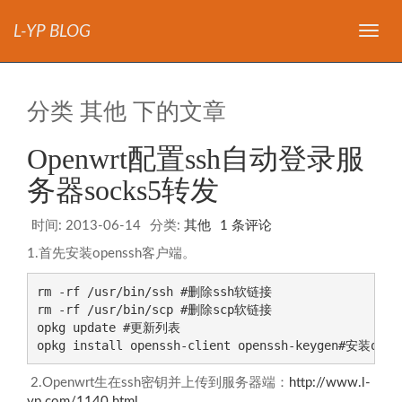
L-YP BLOG
导
航
分类 其他 下的文章
Openwrt配置ssh自动登录服
务器socks5转发
时间:
2013-06-14
分类:
其他
1 条评论
1.首先安装openssh客户端。
rm -rf /usr/bin/ssh #删除ssh软链接

rm -rf /usr/bin/scp #删除scp软链接

opkg update #更新列表

opkg install openssh-client openssh-keygen#安装op
2.Openwrt生在ssh密钥并上传到服务器端：
http://www.l-
yp.com/1140.html