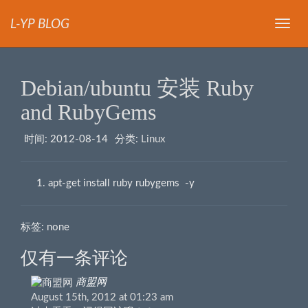
L-YP BLOG
导
航
Debian/ubuntu 安装 Ruby
and RubyGems
时间:
2012-08-14
分类:
Linux
apt-get install ruby rubygems -y
标签: none
仅有一条评论
商盟网
August 15th, 2012 at 01:23 am