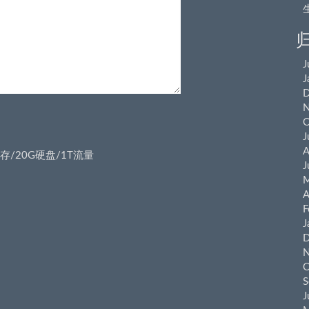
J
J
D
N
O
J
A
2M内存/20G硬盘/1T流量
J
M
A
F
J
D
N
O
S
J