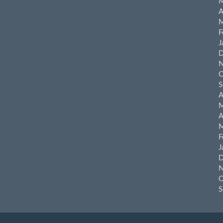
M
A
M
F
J
D
N
O
S
A
M
A
M
F
J
D
N
O
S