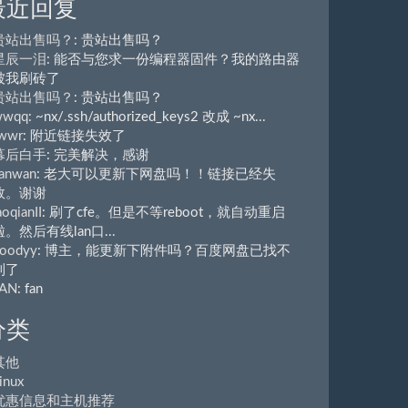
最近回复
贵站出售吗？
: 贵站出售吗？
星辰一泪
: 能否与您求一份编程器固件？我的路由器
被我刷砖了
贵站出售吗？
: 贵站出售吗？
wwqq
: ~nx/.ssh/authorized_keys2 改成 ~nx...
wwr
: 附近链接失效了
幕后白手
: 完美解决，感谢
anwan
: 老大可以更新下网盘吗！！链接已经失
效。谢谢
aoqianII
: 刷了cfe。但是不等reboot，就自动重启
啦。然后有线lan口...
oodyy
: 博主，能更新下附件吗？百度网盘已找不
到了
FAN
: fan
分类
其他
inux
优惠信息和主机推荐