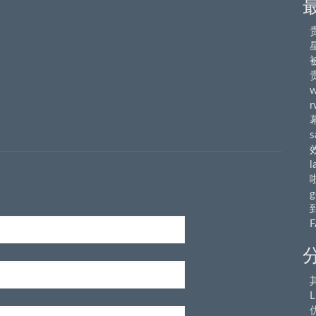
r
s
l
g
L