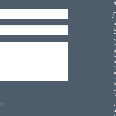
J
J
D
N
O
J
A
J
M
A
F
J
D
N
O
n
S
J