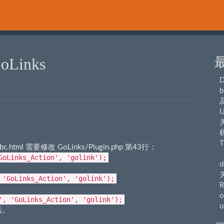
Links
b
U
关
T
.html 需要修改 GoLinks/Plugin.php 第43行：
（
GoLinks_Action', 'golink');
d
 'GoLinks_Action', 'golink');
R
o
', 'GoLinks_Action', 'golink');
o
活。