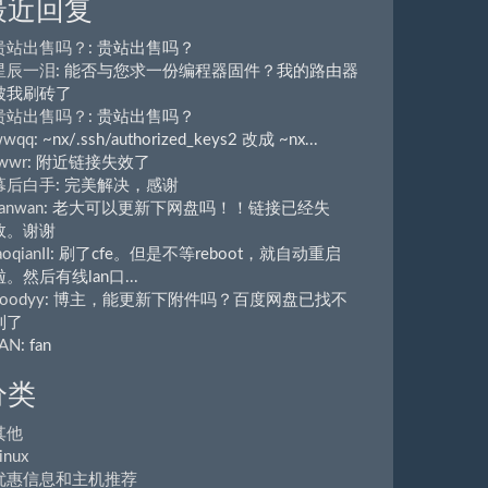
最近回复
贵站出售吗？
: 贵站出售吗？
星辰一泪
: 能否与您求一份编程器固件？我的路由器
被我刷砖了
贵站出售吗？
: 贵站出售吗？
wwqq
: ~nx/.ssh/authorized_keys2 改成 ~nx...
wwr
: 附近链接失效了
幕后白手
: 完美解决，感谢
anwan
: 老大可以更新下网盘吗！！链接已经失
效。谢谢
aoqianII
: 刷了cfe。但是不等reboot，就自动重启
啦。然后有线lan口...
oodyy
: 博主，能更新下附件吗？百度网盘已找不
到了
FAN
: fan
分类
其他
inux
优惠信息和主机推荐