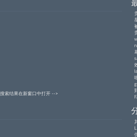
r
s
l
g
gle搜索结果在新窗口中打开 -->
L