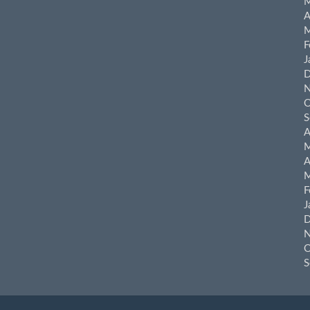
M
A
M
F
J
D
N
O
S
A
M
A
M
F
J
D
N
O
S