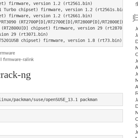
t) firmware, version 1.2 (rt2561.bin)

1 Turbo chipset) firmware, version 1.2 (rt2561s.bin)

t) firmware, version 1.2 (rt2661.bin)

/RT3090 (RT2700P[D]/RT2700E[D]/RT2800P[D]/RT2800E[D]/RT30
 (RT2800U[D] chipset) firmware, version 29 (rt2870.bin, r
J
ion 29 (rt3071.bin)

J
T5201USB chipset) firmware, version 1.8 (rt73.bin)
D
N
irmware
O
firmware-ralink
J
A
rack-ng
J
M
A
F
linux/packman/suse/openSUSE_13.1 packman
J
D
N
O
S
J