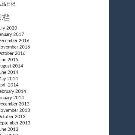
生活日记
归档
00E[D] chipset) firmware, version 34 (rt2860.bin, rt3090
t3070.bin)

uly 2020
anuary 2017
ecember 2016
ovember 2016
ctober 2016
une 2015
ugust 2014
une 2014
ay 2014
pril 2014
ebruary 2014
anuary 2014
ecember 2013
ovember 2013
ctober 2013
eptember 2013
une 2013