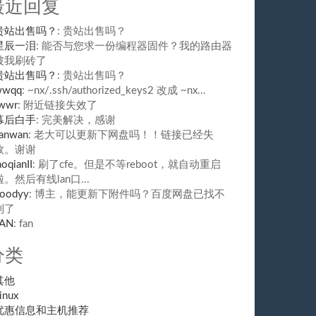
最近回复
贵站出售吗？
: 贵站出售吗？
星辰一泪
: 能否与您求一份编程器固件？我的路由器
被我刷砖了
贵站出售吗？
: 贵站出售吗？
wwqq
: ~nx/.ssh/authorized_keys2 改成 ~nx...
wwr
: 附近链接失效了
幕后白手
: 完美解决，感谢
anwan
: 老大可以更新下网盘吗！！链接已经失
效。谢谢
aoqianII
: 刷了cfe。但是不等reboot，就自动重启
啦。然后有线lan口...
oodyy
: 博主，能更新下附件吗？百度网盘已找不
到了
FAN
: fan
分类
其他
inux
优惠信息和主机推荐