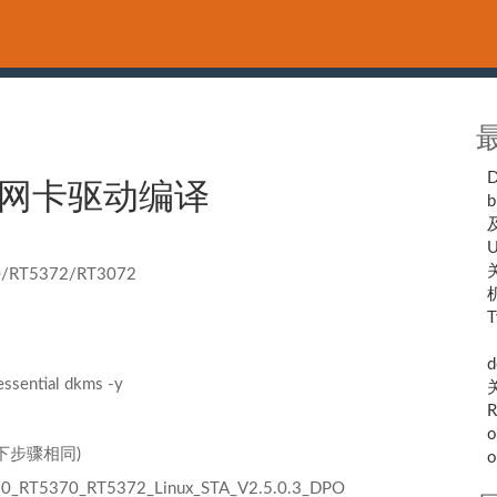
Usb无线网卡驱动编译
b
U
关
/RT5372/RT3072
T
（
d
essential dkms -y
R
o
下步骤相同)
o
5370_RT5372_Linux_STA_V2.5.0.3_DPO