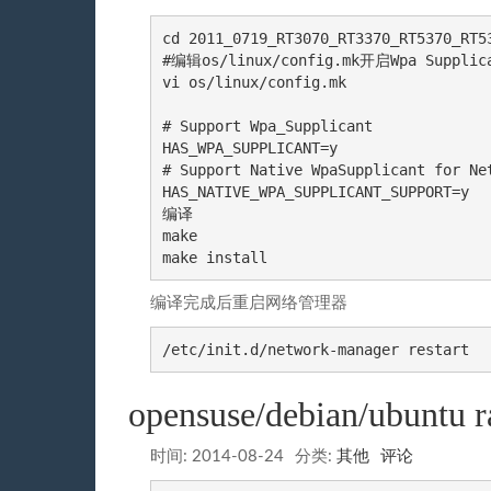
cd 2011_0719_RT3070_RT3370_RT5370_RT53
#编辑os/linux/config.mk开启Wpa Supplica
vi os/linux/config.mk

# Support Wpa_Supplicant

HAS_WPA_SUPPLICANT=y

# Support Native WpaSupplicant for Net
HAS_NATIVE_WPA_SUPPLICANT_SUPPORT=y

编译

make

make install
编译完成后重启网络管理器
/etc/init.d/network-manager restart
opensuse/debian/ubu
时间:
2014-08-24
分类:
其他
评论