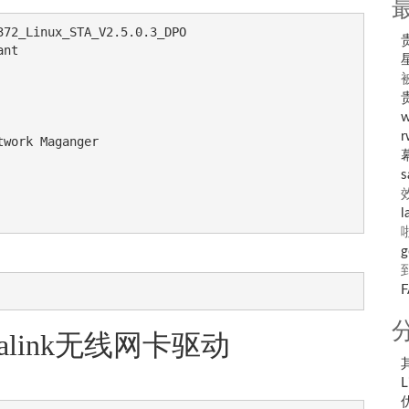
72_Linux_STA_V2.5.0.3_DPO

nt

r
work Maganger

s
l
g
ntu ralink无线网卡驱动
L