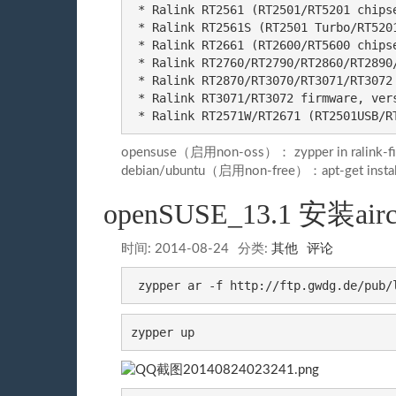
 * Ralink RT2561 (RT2501/RT5201 chipse
 * Ralink RT2561S (RT2501 Turbo/RT520
 * Ralink RT2661 (RT2600/RT5600 chipse
 * Ralink RT2760/RT2790/RT2860/RT2890
 * Ralink RT2870/RT3070/RT3071/RT3072
 * Ralink RT3071/RT3072 firmware, vers
 * Ralink RT2571W/RT2671 (RT2501USB/R
opensuse（启用non-oss）： zypper in ralink-f
debian/ubuntu（启用non-free）：apt-get install 
openSUSE_13.1 安装airc
时间:
2014-08-24
分类:
其他
评论
 zypper ar -f http://ftp.gwdg.de/pub/
zypper up