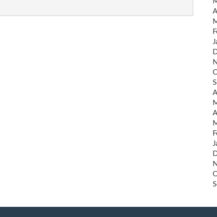
M
A
M
F
J
D
N
O
S
A
M
A
M
F
J
D
N
O
S