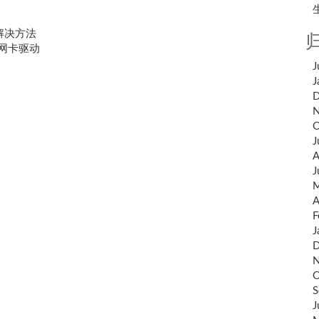
02解决方法
k无线网卡驱动
J
J
D
N
O
J
A
J
M
A
F
J
D
N
O
S
J