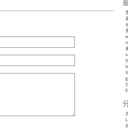
r
s
l
g
L