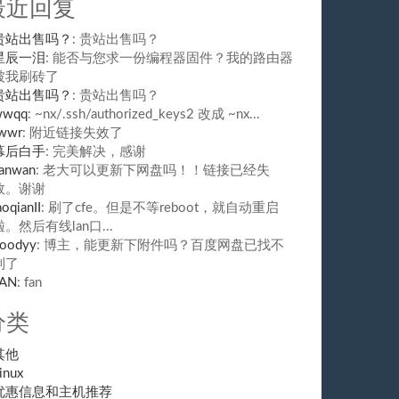
最近回复
贵站出售吗？
: 贵站出售吗？
星辰一泪
: 能否与您求一份编程器固件？我的路由器
被我刷砖了
贵站出售吗？
: 贵站出售吗？
wwqq
: ~nx/.ssh/authorized_keys2 改成 ~nx...
wwr
: 附近链接失效了
幕后白手
: 完美解决，感谢
anwan
: 老大可以更新下网盘吗！！链接已经失
效。谢谢
aoqianII
: 刷了cfe。但是不等reboot，就自动重启
啦。然后有线lan口...
oodyy
: 博主，能更新下附件吗？百度网盘已找不
到了
FAN
: fan
分类
其他
inux
优惠信息和主机推荐