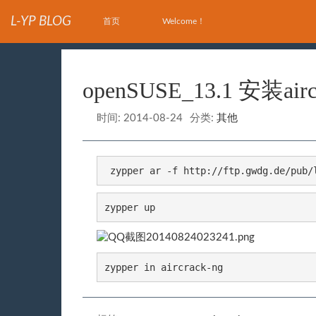
L-YP BLOG
首页
Welcome！
openSUSE_13.1 安装airc
时间:
2014-08-24
分类:
其他
 zypper ar -f http://ftp.gwdg.de/pub/
zypper up
zypper in aircrack-ng