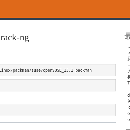
rack-ng
b
U
linux/packman/suse/openSUSE_13.1 packman
关
T
（
d
R
o
o