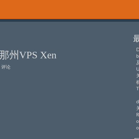
那州VPS Xen
b
评论
U
关
T
（
d
R
o
o