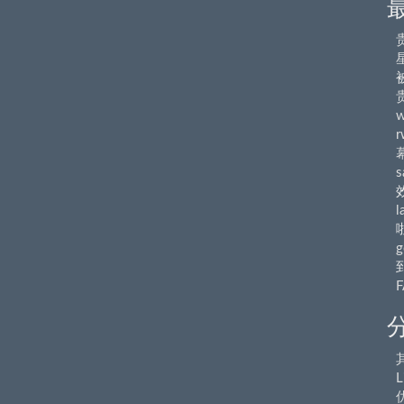
r
s
l
g
L