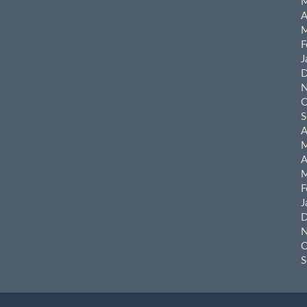
M
A
M
F
J
D
N
O
S
A
M
A
M
F
J
D
N
O
S