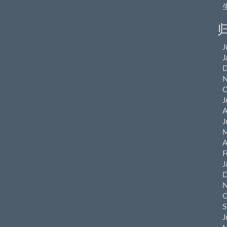
J
J
D
N
O
J
A
J
M
A
F
J
D
N
O
S
J