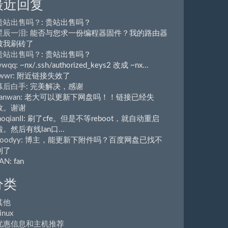
最近回复
贵站出售吗？
: 贵站出售吗？
星辰一泪
: 能否与您求一份编程器固件？我的路由器
被我刷砖了
贵站出售吗？
: 贵站出售吗？
wwqq
: ~nx/.ssh/authorized_keys2 改成 ~nx...
wwr
: 附近链接失效了
幕后白手
: 完美解决，感谢
anwan
: 老大可以更新下网盘吗！！链接已经失
效。谢谢
aoqianII
: 刷了cfe。但是不等reboot，就自动重启
啦。然后有线lan口...
oodyy
: 博主，能更新下附件吗？百度网盘已找不
到了
FAN
: fan
分类
其他
inux
优惠信息和主机推荐