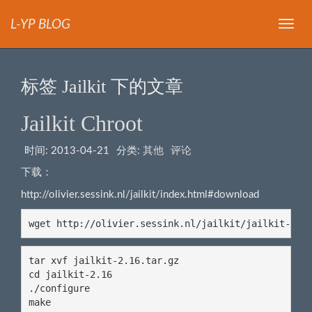
L-YP BLOG
导
航
标签 Jailkit 下的文章
Jailkit Chroot
时间:
2013-04-21
分类:
其他
评论
下载：
http://olivier.sessink.nl/jailkit/index.html#download
wget http://olivier.sessink.nl/jailkit/jailkit-2.1
tar xvf jailkit-2.16.tar.gz

cd jailkit-2.16

./configure

make
